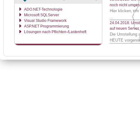
noch nicht umgest
ADO.NET-Technologie
Hier klicken, um
Microsoft SQLServer
...
Visual Studio Framework
24.04.2018: Umst
ASP.NET Programmierung
auf neuen Server
Lösungen nach Pflichten-/Lastenheft
Die Umstellung 
HEUTE vorgeno
4. Quartal 2018: 
Alpha Online
Als zusätzliche O
Ausfuhranmeldun