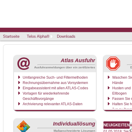
Startseite
Telos Alpha®
Downloads
Atlas Ausfuhr
Ausfuhranmeldungen über ein zertifziertes
D
Rechenzentrum
Umfangreiche Such- und Filtermethoden
Waschen Sie
Rechnungsübernahme aus Vorsystemen
Hände
Eingabeassistent mit allen ATLAS-Codes
Husten und s
Vorlagen für wiederkehrende
Ellbogen
Geschäftsvorgänge
Fassen Sie n
Archivierung relevanter ATLAS-Daten
Halten Sie 
2 m zu Ihre
Wenn Sie sic
bitte zu Hau
Individuallösung
*** Aktuell: Der Nachrichtenaust
NEUIGKEITEN
Maßgeschneiderte Lösungen
01.05.2018: Sie 