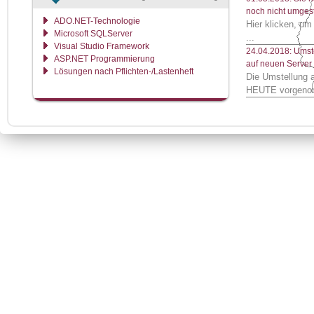
noch nicht umgest
ADO.NET-Technologie
Hier klicken, um
Microsoft SQLServer
...
Visual Studio Framework
24.04.2018: Umst
ASP.NET Programmierung
auf neuen Server
Lösungen nach Pflichten-/Lastenheft
Die Umstellung 
HEUTE vorgeno
4. Quartal 2018: 
Alpha Online
Als zusätzliche O
Ausfuhranmeldun