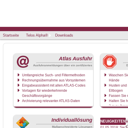
Startseite
Telos Alpha®
Downloads
Atlas Ausfuhr
Ausfuhranmeldungen über ein zertifziertes
D
Rechenzentrum
Umfangreiche Such- und Filtermethoden
Waschen Sie
Rechnungsübernahme aus Vorsystemen
Hände
Eingabeassistent mit allen ATLAS-Codes
Husten und s
Vorlagen für wiederkehrende
Ellbogen
Geschäftsvorgänge
Fassen Sie n
Archivierung relevanter ATLAS-Daten
Halten Sie 
2 m zu Ihre
Wenn Sie sic
bitte zu Hau
Individuallösung
*** Aktuell: Der Nachrichtenaustaus
NEUIGKEITEN
Maßgeschneiderte Lösungen
01.05.2018: Sie 