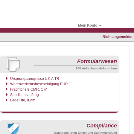
Mein Konto
Nicht angemeldet
Formularwesen
100 Außenhandelsformulare
Ursprungszeugnisse UZ, A.TR
Warenverkehrsbescheinigung EUR.1
Frachtbriefe CMR, CIM
Speditionsauftrag
Ladeliste, u.v.m.
Compliance
ne Probleme **
Sanktionslisten-Einzel-und Sammelprüfung